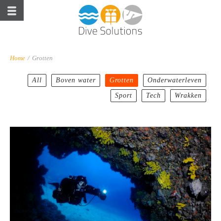
Home
/
Grotten
All
Boven water
Grotten
Onderwaterleven
Sport
Tech
Wrakken